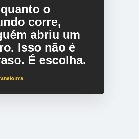
quanto o
ndo corre,
guém abriu um
vro. Isso não é
raso. É escolha.
ransforma