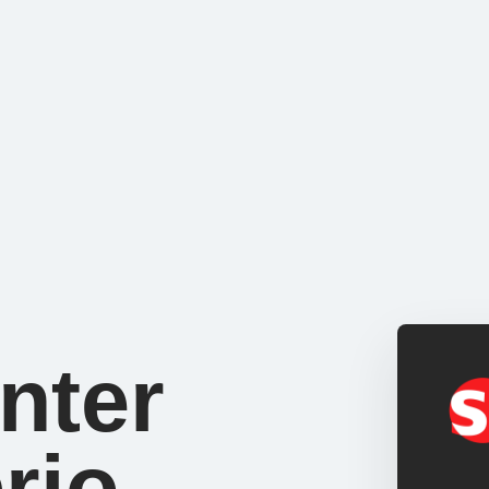
nter
rio