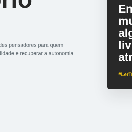
En
mu
al
li
randes pensadores para quem
didade e recuperar a autonomia
at
#LerT